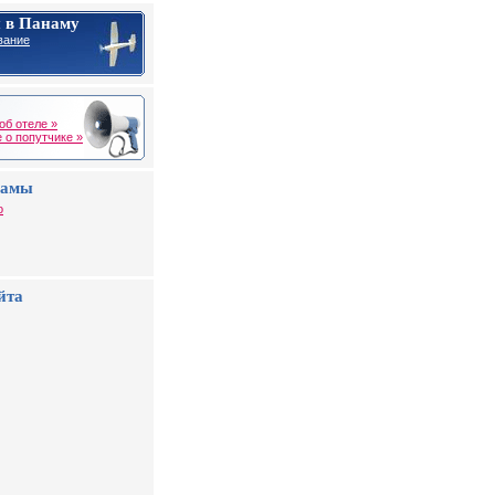
 в Панаму
вание
об отеле »
 о попутчике »
намы
о
йта