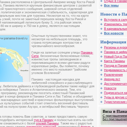
Отдых в Панам
Панама расположена в Центральной Америке между Коста-Рикой
но, Панама является крупным финансовым центром с развитой
Все темы
ой транспортного сообщения, широкой сетью отделений
 политическая и экономическая стабильность, характерная для
Новости о П
деальным местом для туризма. Несмотря на то, что на карте
ь узкий, почти не заметный перешеек между Коста-Рикой и
Вступило в силу
 напоминающий латинскую букву S, эта райская земля,
Изменились треб
 80 км в ширину и 750 км в длину, является настоящим
В карнавальные 
щем.
Все новости
Опытные путешественники знают, что
несмотря на небольшую площадь, это
Информация 
страна потрясающих контрастов и
чрезвычайного многообразия.
Регионы и куро
Панама в цифр
Глядя на залитые солнцем улицы
Панама-
Сити
, бесконечные белоснежные пляжи,
Новый Год в П
извилистые тропы заповедников и
Карта Панамы
переливающиеся всеми цветами радуги
Погода в Пана
коралловые рифы, Вы поймете, почему
именно это место называют "райским
Недвижимость 
уголком Вселенной".
Развлечения
Аренда яхт
Панама - настоящая находка для
любителей спокойного и расслабляющего
Достопримечат
у. Любители дайвинга и глубоководной рыбалки также найдут для
Новости
а побережье Тихого и Атлантического океанов. Тем, кто
Подписаться на
ю программу, рекомендуем посетить известный Панамский
дит в конце февраля в Панама-Сити и Лас Таблас и объединяет
Туры в другие 
о маскарадных шествий и красочных фольклорных выступлений.
Туристические
ых культурных событий стоит отметить весенний фестиваль
й на полуострове Азуэро, и октябрьский Фестиваль Черного
Виза в Пан
С приглашением 
 готовы помочь Вам советом, а также предоставить самую
Без приглашения 
подобрать интересный
тур в Панаму
и полностью взять на себя
ем ознакомиться с базой
отелей Панамы
. Также мы с радостью
ную ленту свежих
панамских новостей
, интерактивный
форум
, в