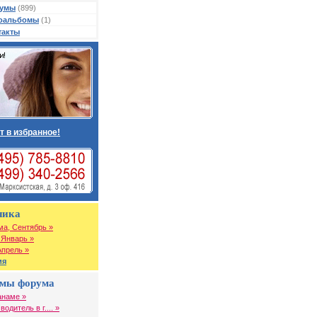
умы
(899)
оальбомы
(1)
такты
т в избранное!
чика
ма, Сентябрь »
 Январь »
Апрель »
ия
емы форума
анаме »
одитель в г.... »