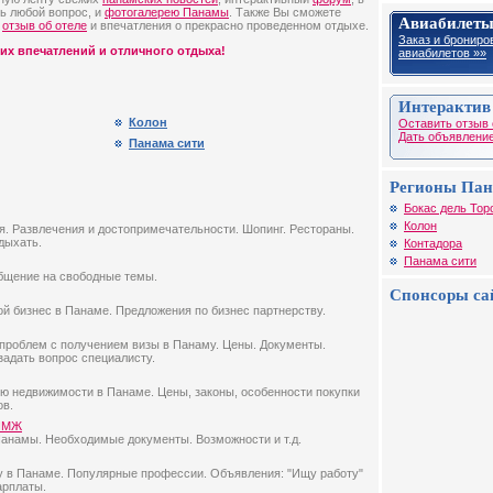
ь любой вопрос, и
фотогалерею Панамы
. Также Вы сможете
Авиабилеты
е
отзыв об отеле
и впечатления о прекрасно проведенном отдыхе.
Заказ и брониро
их впечатлений и отличного отдыха!
авиабилетов »»
Интерактив
Колон
Оставить отзыв 
Дать объявление
Панама сити
Регионы Па
Бокас дель Тор
Колон
я. Развлечения и достопримечательности. Шопинг. Рестораны.
дыхать.
Контадора
Панама сити
бщение на свободные темы.
Спонсоры са
ой бизнес в Панаме. Предложения по бизнес партнерству.
проблем с получением визы в Панаму. Цены. Документы.
задать вопрос специалисту.
ю недвижимости в Панаме. Цены, законы, особенности покупки
ов.
 ПМЖ
Панамы. Необходимые документы. Возможности и т.д.
ту в Панаме. Популярные профессии. Объявления: "Ищу работу"
арплаты.