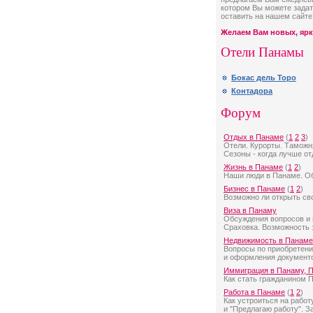
котором Вы можете задат
оставить на нашем сайт
Желаем Вам новых, ярк
Отели Панамы
Бокас дель Торо
Контадора
Форум
Отдых в Панаме
(
1
2
3
)
Отели. Курорты. Таможн
Сезоны - когда лучше от
Жизнь в Панаме
(
1
2
)
Наши люди в Панаме. О
Бизнес в Панаме
(
1
2
)
Возможно ли открыть св
Виза в Панаму
Обсуждения вопросов и 
Сраховка. Возможность 
Недвижимость в Панаме
Вопросы по приобретени
и оформления документ
Иммиграция в Панаму,
Как стать гражданином 
Работа в Панаме
(
1
2
)
Как устроиться на рабо
и "Предлагаю работу". З