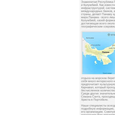
Знаменитая Республика 
и Колумбией. Как извест
инфраструктурой, систем
международных банков, а
страны, делает Панаму и
мира Панама - всего лиш
Колумбией, своей формой
достигающая всего около
географическим сокрови
отдыха на морском берег
себя много интересного н
предпочитает культурну
Карнавал, который прохо
бесчисленное количеств
Среди других значительн
Семана Санта, проходящи
Христа в Портобело.
Наши специалисты всегда
подробную информацию, 
его организацию. Совету
предлагаем Вам ежеднев