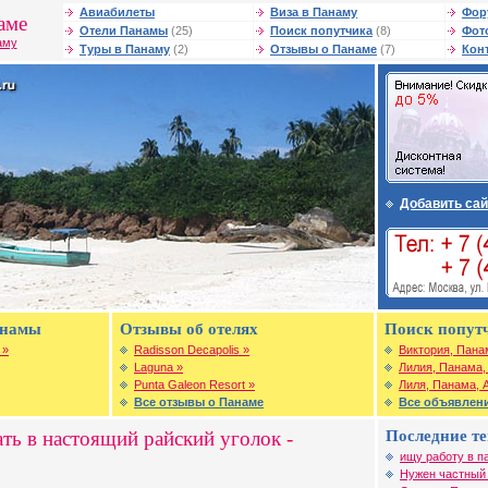
Авиабилеты
Виза в Панаму
Фор
аме
Отели Панамы
(25)
Поиск попутчика
(8)
Фот
аму
Туры в Панаму
(2)
Отзывы о Панаме
(7)
Кон
Добавить сай
анамы
Отзывы об отелях
Поиск попут
 »
Radisson Decapolis »
Виктория, Пана
Laguna »
Лилия, Панама,
Punta Galeon Resort »
Лиля, Панама, 
Все отзывы о Панаме
Все объявлен
ть в настоящий райский уголок -
Последние т
ищу работу в п
Нужен частный в