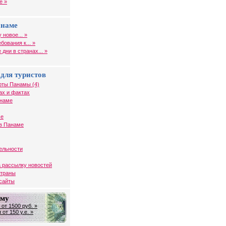
е »
анаме
 новое... »
ования к... »
дни в странах... »
для туристов
рты Панамы (4)
ах и фактах
анаме
ме
в Панаме
ельности
 рассылку новостей
страны
 сайты
аму
от 1500 руб. »
от 150 у.е. »