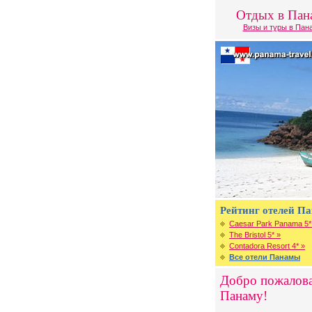
Отдых в Пан
Визы и туры в Пан
Рейтинг отелей П
Caesar Park Panama 5*
The Bristol 5* »
Contadora Resort 4* »
Все отели Панамы
Добро пожалова
Панаму!