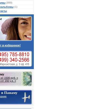
умы
(899)
оальбомы
(1)
такты
т в избранное!
аму
от 1500 руб. »
от 150 у.е. »
 в Панаму
вание