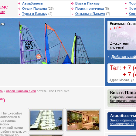
Авиабилеты
Виза в Панаму
Фор
аме
Отели Панамы
(25)
Поиск попутчика
(8)
Фот
аму
Туры в Панаму
(2)
Отзывы о Панаме
(7)
Кон
Добавить сай
ли
/
отели Панама сити
/ отель The Executive
Виза в Пан
С приглашением 
*)
Без приглашения 
l The Executive
Авиабилеты
расположен в
Заказ и брониро
ра города,
авиабилетов »»
амских
и ночной жизни.
работу отеля, он
епутацию по