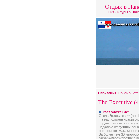
Отдых в Пан
Визы и туры в Пан
Навигация
:
Панама
/
оте
The Executive (4
Расположение:
Отель Экзекутив 4* (hote
4*) расположен красиво 
сердце финансового цент
недалеко от лучших пан
ресторанов, магазиннов 
За более чем 30 леюнюю 
заслужил безупречную р