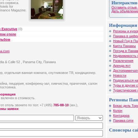
Интерактив
го сервиса.
otels for
Оставить отзыв 
Finance Magazine.
Дать объявление
Информация 
 Executive
(0)
Регионы и куро
том отеле
Панама в цифр
альбом
Новый Год в П
Карта Панамы
Погода в Пана
ma.com
Недвижимость 
Развлечения
dia & Calle 52 , Panama City, Панама
Аренда яхт
Достопримечат
, отдельная ванная комната, спутниковое ТВ, кондиционер.
Новости
Подписаться на
сейна, пиццерия, конференц-зал, химчистка, прачечная, салон
Туры в другие 
тостоянка.
Туристические
формация
 включен в стоимость.
Регионы Па
от отель звоните по тел: +7 (495)
785-88-10
(мн.),
Бокас дель Тор
рмы заявки
:
Колон
Контадора
Панама сити
Спонсоры са