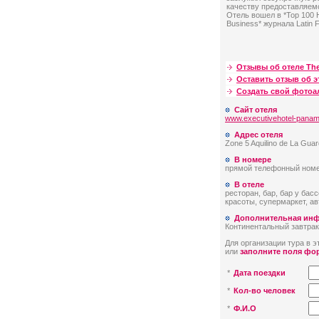
качеству предоставляемо
Отель вошел в *Top 100 H
Business* журнала Latin 
Отзывы об отеле The
Оставить отзыв об э
Создать свой фото
Сайт отеля
www.executivehotel-pana
Адрес отеля
Zone 5 Aquilino de La Guar
В номере
прямой телефонный номер
В отеле
ресторан, бар, бар у бас
красоты, супермаркет, ав
Дополнительная ин
Континентальный завтрак
Для организации тура в эт
или
заполните поля фо
*
Дата поездки
*
Кол-во человек
*
Ф.И.О