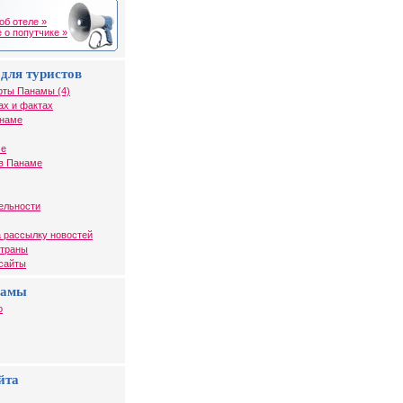
об отеле »
 о попутчике »
для туристов
рты Панамы (4)
ах и фактах
анаме
ме
в Панаме
ельности
 рассылку новостей
страны
 сайты
намы
о
йта