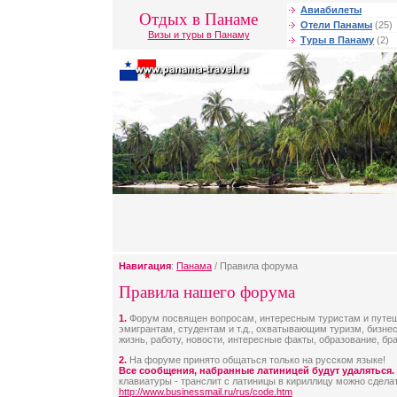
Авиабилеты
Отдых в Панаме
Отели Панамы
(25)
Визы и туры в Панаму
Туры в Панаму
(2)
Навигация
:
Панама
/ Правила форума
Правила нашего форума
1.
Форум посвящен вопросам, интересным туристам и путе
эмигрантам, студентам и т.д., охватывающим туризм, бизнес
жизнь, работу, новости, интересные факты, образование, брак 
2.
На форуме принято общаться только на русском языке!
Все сообщения, набранные латиницей будут удаляться.
клавиатуры - транслит с латиницы в кириллицу можно сделат
http://www.businessmail.ru/rus/code.htm