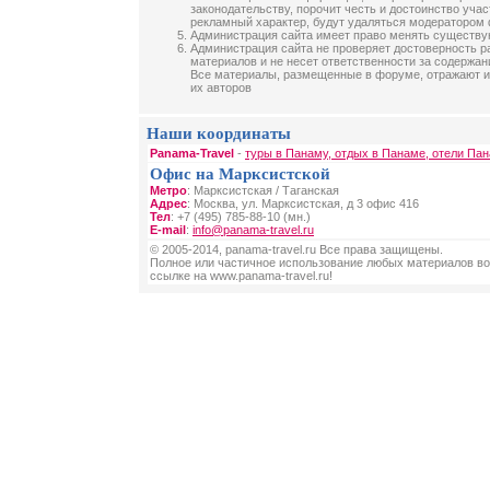
законодательству, порочит честь и достоинство уча
рекламный характер, будут удаляться модератором
Администрация сайта имеет право менять существ
Администрация сайта не проверяет достоверность 
материалов и не несет ответственности за содержа
Все материалы, размещенные в форуме, отражают и
их авторов
Наши координаты
Panama-Travel
-
туры в Панаму, отдых в Панаме, отели Па
Офис на Марксистской
Метро
: Марксистская / Таганская
Адрес
: Москва, ул. Марксистская, д 3 офис 416
Тел
: +7 (495) 785-88-10 (мн.)
E-mail
:
info@panama-travel.ru
© 2005-2014, panama-travel.ru Все права защищены.
Полное или частичное использование любых материалов во
ссылке на www.panama-travel.ru!